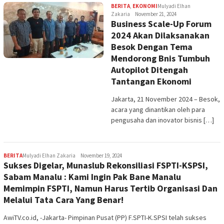
BERITA
,
EKONOMI
Mulyadi Elhan
Zakaria
November 21, 2024
Business Scale-Up Forum
2024 Akan Dilaksanakan
Besok Dengan Tema
Mendorong Bnis Tumbuh
Autopilot Ditengah
Tantangan Ekonomi
Jakarta, 21 November 2024 – Besok,
acara yang dinantikan oleh para
pengusaha dan inovator bisnis […]
BERITA
Mulyadi Elhan Zakaria
November 19, 2024
Sukses Digelar, Munaslub Rekonsiliasi FSPTI-KSPSI,
Sabam Manalu : Kami Ingin Pak Bane Manalu
Memimpin FSPTI, Namun Harus Tertib Organisasi Dan
Melalui Tata Cara Yang Benar!
AwiTV.co.id, -Jakarta- Pimpinan Pusat (PP) F.SPTI-K.SPSI telah sukses