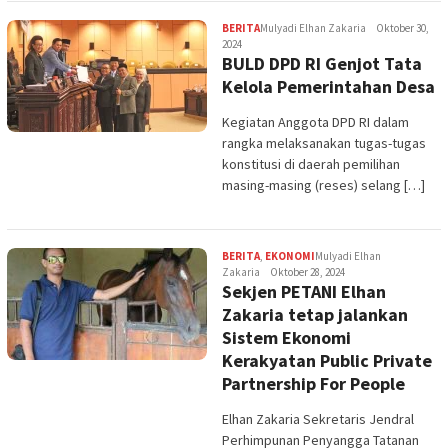
BERITA
Mulyadi Elhan Zakaria
Oktober 30,
2024
BULD DPD RI Genjot Tata
Kelola Pemerintahan Desa
Kegiatan Anggota DPD RI dalam
rangka melaksanakan tugas-tugas
konstitusi di daerah pemilihan
masing-masing (reses) selang […]
BERITA
,
EKONOMI
Mulyadi Elhan
Zakaria
Oktober 28, 2024
Sekjen PETANI Elhan
Zakaria tetap jalankan
Sistem Ekonomi
Kerakyatan Public Private
Partnership For People
Elhan Zakaria Sekretaris Jendral
Perhimpunan Penyangga Tatanan