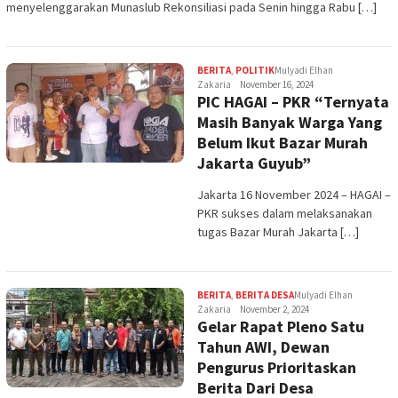
menyelenggarakan Munaslub Rekonsiliasi pada Senin hingga Rabu […]
BERITA
,
POLITIK
Mulyadi Elhan
Zakaria
November 16, 2024
PIC HAGAI – PKR “Ternyata
Masih Banyak Warga Yang
Belum Ikut Bazar Murah
Jakarta Guyub”
Jakarta 16 November 2024 – HAGAI –
PKR sukses dalam melaksanakan
tugas Bazar Murah Jakarta […]
BERITA
,
BERITA DESA
Mulyadi Elhan
Zakaria
November 2, 2024
Gelar Rapat Pleno Satu
Tahun AWI, Dewan
Pengurus Prioritaskan
Berita Dari Desa