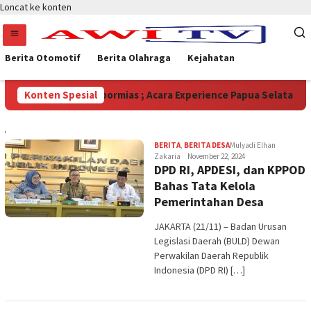
Loncat ke konten
Berita Otomotif
Berita Olahraga
Kejahatan
n, Soleman Jambormias ; Acara Experience Papua Selatan Menampi
Konten Spesial
AWITV
BERITA
,
BERITA DESA
Mulyadi Elhan
Zakaria
November 22, 2024
DPD RI, APDESI, dan KPPOD
Bahas Tata Kelola
Pemerintahan Desa
JAKARTA (21/11) – Badan Urusan
Legislasi Daerah (BULD) Dewan
Perwakilan Daerah Republik
Indonesia (DPD RI) […]