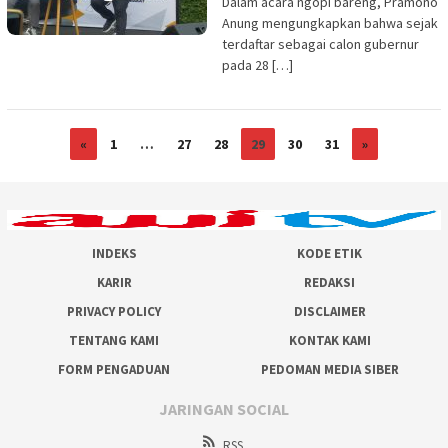
Dalam acara ngopi bareng, Pramono
Anung mengungkapkan bahwa sejak
terdaftar sebagai calon gubernur
pada 28 […]
«
1
…
27
28
29
30
31
»
INDEKS
KODE ETIK
KARIR
REDAKSI
PRIVACY POLICY
DISCLAIMER
TENTANG KAMI
KONTAK KAMI
FORM PENGADUAN
PEDOMAN MEDIA SIBER
JARINGAN SOCIAL
RSS